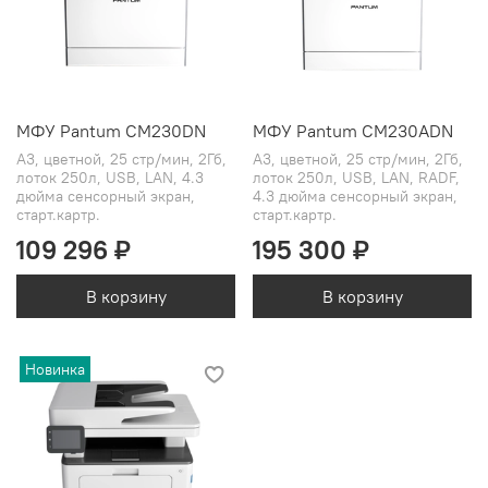
МФУ Pantum CM230DN
МФУ Pantum CM230ADN
A3, цветной, 25 стр/мин, 2Гб,
A3, цветной, 25 стр/мин, 2Гб,
лоток 250л, USB, LAN, 4.3
лоток 250л, USB, LAN, RADF,
дюйма сенсорный экран,
4.3 дюйма сенсорный экран,
старт.картр.
старт.картр.
109 296 ₽
195 300 ₽
В корзину
В корзину
Новинка