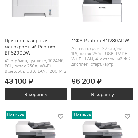
Принтер лазерный
МФУ Pantum BM230ADW
монохромный Pantum
A3, монохром, 22 стр/мин,
BP5200DW
1Гб, лоток 250л, USB, RADF,
Wi-Fi, LAN, 4-х строчный ЖК
42 стр/мин, дуплекс, 1024Мб,
дисплей, старт.картр.
PCL, лоток 250л, Wi-Fi,
Bluetooth, USB, LAN, 1200 МГц
43 100 ₽
96 200 ₽
В корзину
В корзину
Новинка
Новинка