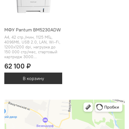
МФУ Pantum BM5230ADW
А4, 42 стр./мин, 1125 МГц,
4096Мб, USB 2.0, LAN, Wi-Fi,
1200x1200 dpi, нагрузка до
150 000 стр/мес, стартовый
картридж 3000...
62 100 ₽
В корзину