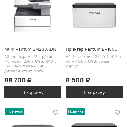
МФУ Pantum BM230ADN
Принтер Pantum BP1800
A3, монохром, 22 стр/мин,
А4, 18 стр/мин, 32Мб, 500МГц,
1Гб, лоток 250л, USB, RADF,
лоток 150л, USB, белый
LAN, 4-х строчный ЖК
корпус
дисплей, старт.картр.
88 700 ₽
8 500 ₽
В корзину
В корзину
Новинка
Новинка