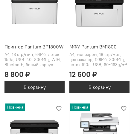
Принтер Pantum BP1800W
МФУ Pantum BM1800
А4, 18 стр/мин, 64Мб, лоток
А4, монохром, 18 стр/мин,
150л, USB 2.0, 800МГц, WiFi,
цвет.сканер, 128Мб, 800МГц,
Bluetooth, белый корпус
лоток 150л, USB, 60~163g/m²
8 800 ₽
12 600 ₽
В корзину
В корзину
Новинка
Новинка