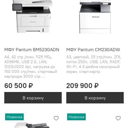
МФУ Pantum BM5230ADN
МФУ Pantum CM230ADW
А4, 42 стр./мин, 1125 МГц,
A3, цветной, 25 стр/мин, 2Гб,
4096Мб, USB 2.0, LAN,
лоток 250л, USB, LAN, RADF,
1200x1200 dpi, нагрузка до
Wi-Fi, 4.3 дюйма сенсорный
150 000 стр/мес, стартовый
экран, старт.картр.
картридж 3000 стр....
60 500 ₽
209 900 ₽
В корзину
В корзину
Новинка
Новинка