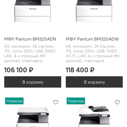
МФУ Pantum BM320ADN
МФУ Pantum BM320ADW
A3, монохром, 26 стр/мин,
A3, монохром, 26 стр/мин,
1Гб, лоток 250л, USB, RADF,
1Гб, лоток 250л, USB, RADF,
LAN, 4-х строчный ЖК
Wi-Fi, LAN, 4-х строчный ЖК
дисплей, старт.картр.
дисплей, старт.картр.
106 100 ₽
118 400 ₽
В корзину
В корзину
Новинка
Новинка