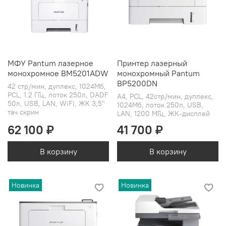
МФУ Pantum лазерное
Принтер лазерный
монохромное BM5201ADW
монохромный Pantum
BP5200DN
42 стр/мин, дуплекс, 1024Мб,
PCL, 1.2 ГГц, лоток 250л, DADF
А4, PCL, 42стр/мин, дуплекс,
50л, USB, LAN, WiFi, ЖК 3,5"
1024Мб, лоток 250л, USB,
тач скрин
LAN, 1200 МГц, ЖК-дисплей
62 100 ₽
41 700 ₽
В корзину
В корзину
Новинка
Новинка