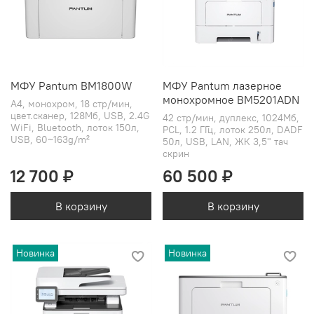
МФУ Pantum BM1800W
МФУ Pantum лазерное
монохромное BM5201ADN
А4, монохром, 18 стр/мин,
цвет.сканер, 128Мб, USB, 2.4G
42 стр/мин, дуплекс, 1024Мб,
WiFi, Bluetooth, лоток 150л,
PCL, 1.2 ГГц, лоток 250л, DADF
USB, 60~163g/m²
50л, USB, LAN, ЖК 3,5" тач
скрин
12 700 ₽
60 500 ₽
В корзину
В корзину
Новинка
Новинка