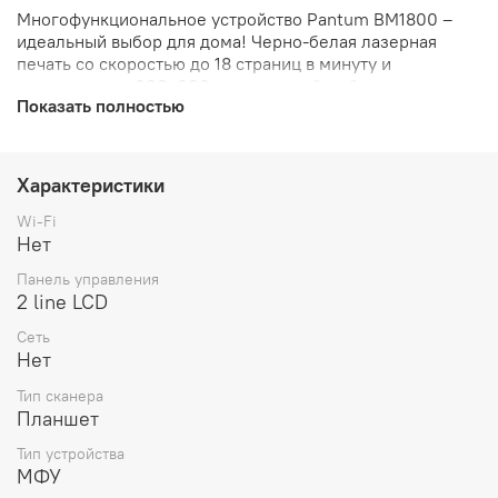
Многофункциональное устройство Pantum BM1800 –
идеальный выбор для дома! Черно-белая лазерная
печать со скоростью до 18 страниц в минуту и
разрешением 600x600 точек на дюйм обеспечит
Показать полностью
быстрое выполнение задач без потери качества.
Удобные функции цветного сканирования помогут легко
обрабатывать документы, а простая панель управления
с двухстрочным ЖК-дисплеем упростит настройку
Характеристики
работы. Объем памяти 128 МБ и частота процессора 800
МГц обеспечит быструю и удобную работу.
Wi-Fi
Нет
Панель управления
2 line LCD
Сеть
Нет
Тип сканера
Планшет
Тип устройства
МФУ