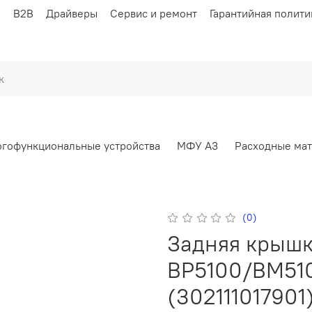
ы
B2B
Драйверы
Сервис и ремонт
Гарантийная полити
гофункциональные устройства
МФУ А3
Расходные ма
(0)
Задняя крышк
BP5100/BM510
(302111017901