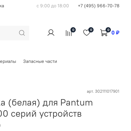
ка
с 9:00 до 18:00
+7 (495) 966-70-78
0
0
0
0 ₽
териалы
Запасные части
арт.
302111017901
а (белая) для Pantum
0 серий устройств
)