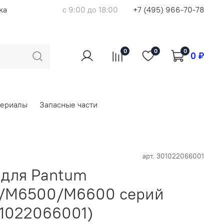
ка
с 9:00 до 18:00
+7 (495) 966-70-78
0
0
0
0 ₽
териалы
Запасные части
арт.
301022066001
 для Pantum
/M6500/M6600 серий
01022066001)