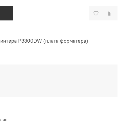
ринтера P3300DW (плата форматера)
влял