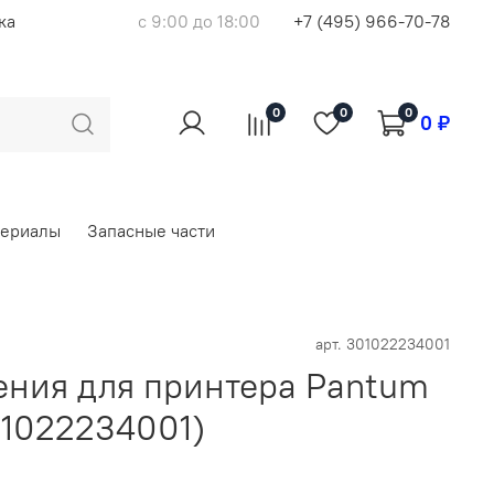
ка
с 9:00 до 18:00
+7 (495) 966-70-78
0
0
0
0 ₽
териалы
Запасные части
арт.
301022234001
ения для принтера Pantum
1022234001)