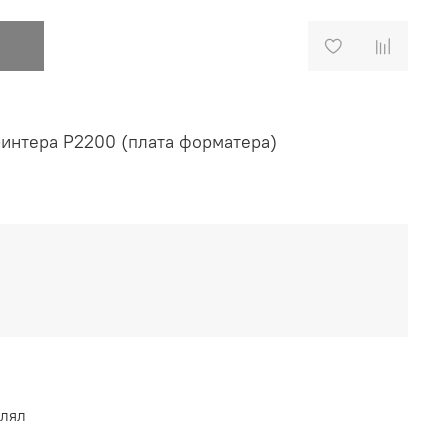
ринтера P2200 (плата форматера)
влял