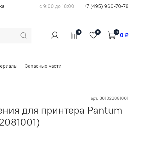
ка
с 9:00 до 18:00
+7 (495) 966-70-78
0
0
0
0 ₽
териалы
Запасные части
арт.
301022081001
ения для принтера Pantum
2081001)