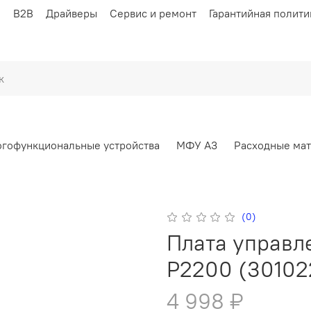
ы
B2B
Драйверы
Сервис и ремонт
Гарантийная полити
гофункциональные устройства
МФУ А3
Расходные ма
(0)
Плата управл
P2200 (30102
4 998 ₽