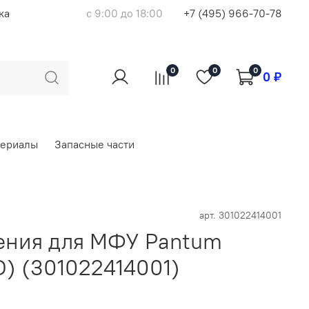
ка
с 9:00 до 18:00
+7 (495) 966-70-78
0
0
0
0 ₽
териалы
Запасные части
арт.
301022414001
ения для МФУ Pantum
) (301022414001)