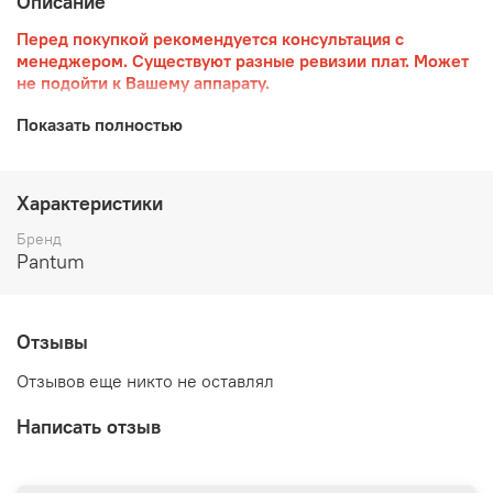
Описание
Перед покупкой рекомендуется консультация с
менеджером. Существуют разные ревизии плат. Может
не подойти к Вашему аппарату.
Плата управления (CSD) для МФУ M6502 (плата
Показать полностью
форматера)
Характеристики
Бренд
Pantum
Отзывы
Отзывов еще никто не оставлял
Написать отзыв