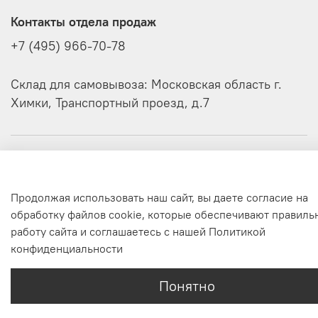
Контакты отдела продаж
+7 (495) 966-70-78
Склад для самовывоза: Московская область г.
Химки, Транспортный проезд, д.7
О компании
Продолжая использовать наш сайт, вы даете согласие на
Клиенту
обработку файлов cookie, которые обеспечивают правиль
работу сайта и соглашаетесь с нашей Политикой
©
Официальный интернет-магазин Pantum
конфиденциальности
Интернет-магазин создан на inSales
Понятно