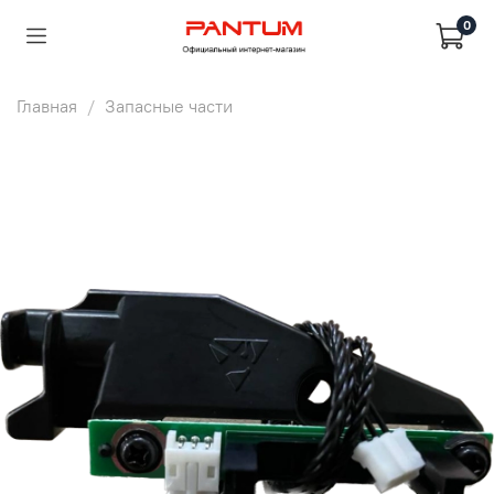
0
Главная
Запасные части