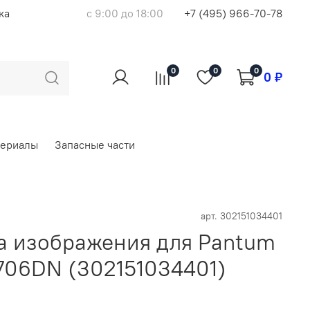
ка
с 9:00 до 18:00
+7 (495) 966-70-78
0
0
0
0 ₽
териалы
Запасные части
арт.
302151034401
а изображения для Pantum
06DN (302151034401)