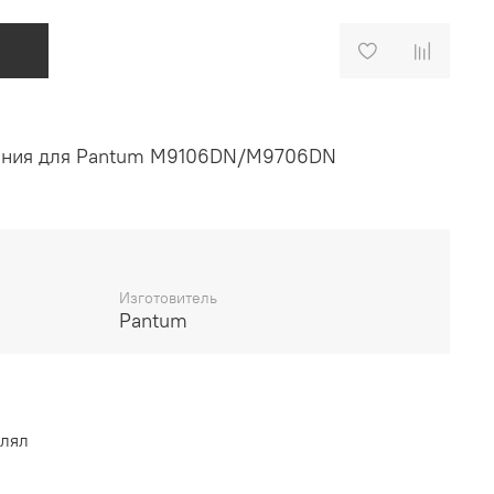
ения для Pantum M9106DN/M9706DN
Изготовитель
Pantum
влял