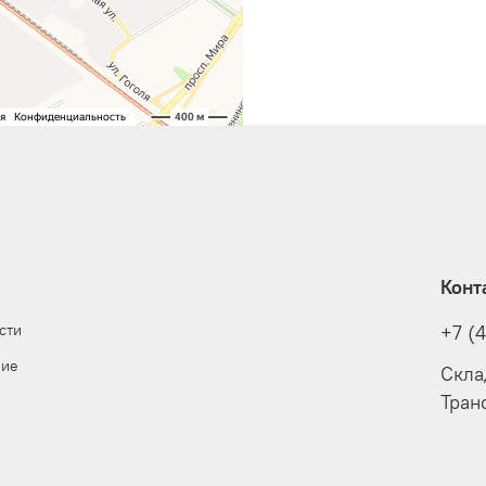
Конт
сти
+7 (
ние
Скла
Тран