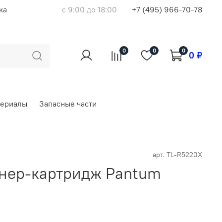
ка
с 9:00 до 18:00
+7 (495) 966-70-78
0
0
0
0 ₽
териалы
Запасные части
арт.
TL-R5220X
нер-картридж Pantum