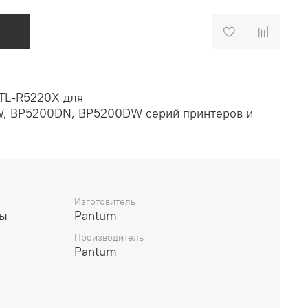
TL-R5220X для
W
,
BP5200DN
,
BP5200DW
серий принтеров и
Изготовитель
лы
Pantum
Производитель
Pantum