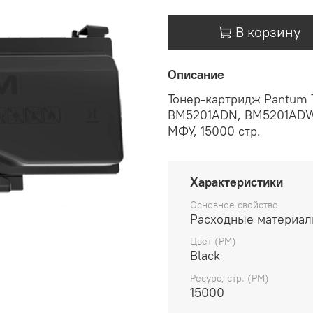
В корзину
Описание
Тонер-картридж Pantum 
BM5201ADN
,
BM5201AD
МФУ, 15000 стр.
Характеристики
Основное свойство
Расходные материа
Цвет (РМ)
Black
Ресурс, стр. (РМ)
15000